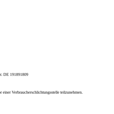
tz: DE 191891809
vor einer Verbraucherschlichtungsstelle teilzunehmen.